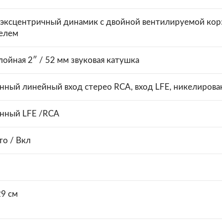
оэксцентричный динамик с двойной вентилируемой ко
елем
ойная 2″ / 52 мм звуковая катушка
нный линейный вход стерео RCA, вход LFE, никелиров
нный LFE /RCA
то / Вкл
29 см