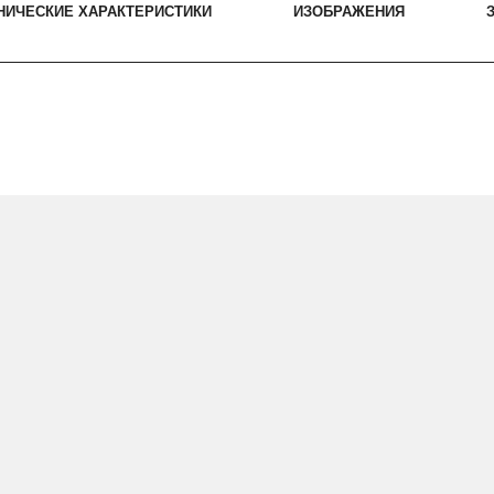
НИЧЕСКИЕ ХАРАКТЕРИСТИКИ
ИЗОБРАЖЕНИЯ
З
ысокую эффективность,
ульсов благодаря
 МДФ предотвращает