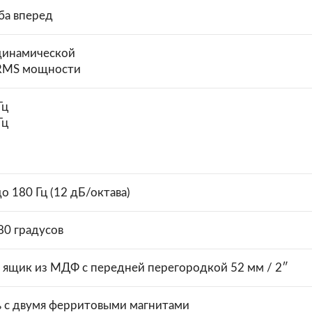
ба вперед
 динамической
 RMS мощности
Гц
Гц
до 180 Гц (12 дБ/октава)
80 градусов
 ящик из МДФ с передней перегородкой 52 мм / 2″
ь с двумя ферритовыми магнитами