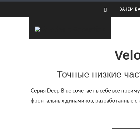
Наши сабвуферы
Найти дист
ЗАЧЕМ В
Vel
Точные низкие ча
Серия Deep Blue сочетает в себе все преим
фронтальных динамиков, разработанные с н