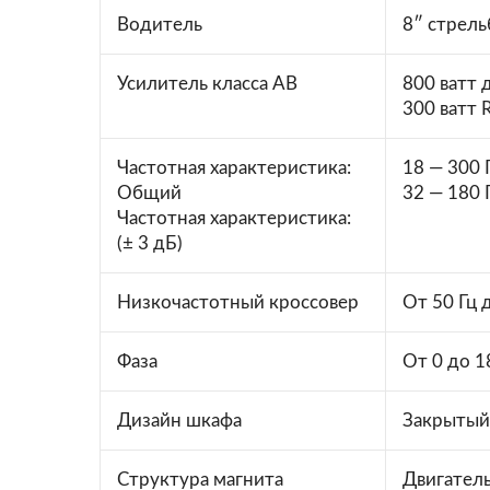
Водитель
8″ стрель
Усилитель класса AB
800 ватт
300 ватт
Частотная характеристика:
18 — 300 
Общий
32 — 180 
Частотная характеристика:
(± 3 дБ)
Низкочастотный кроссовер
От 50 Гц 
Фаза
От 0 до 1
Дизайн шкафа
Закрытый
Структура магнита
Двигател