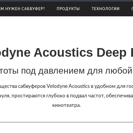
рибьюторов
АМ НУЖЕН САБВУФЕР?
ПРОДУКТЫ
ТЕХНОЛОГИИ
odyne Acoustics Deep 
стоты под давлением для любо
ущества сабвуферов Velodyne Acoustics в удобном для 
уля, простираются глубоко в подвал частот, обеспечи
кинотеатра.