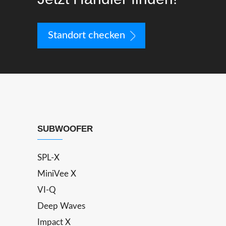
Standort checken
SUBWOOFER
SPL-X
MiniVee X
VI-Q
Deep Waves
Impact X