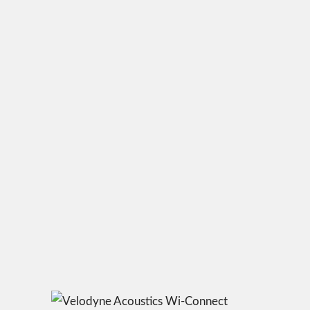
Hohe Übertragungsreichweite von
16,5 Meter
Kabelloser, unkomplizierter Anschluss
von Subwoofern und
Aktivlautsprechern
Vier Funkkanäle für eine störungsfreie
Verbindung
Kompaktes System für Frequenzen
von 6 Hz bis 16 kHz bei 3 dB
Pegelabsenkung