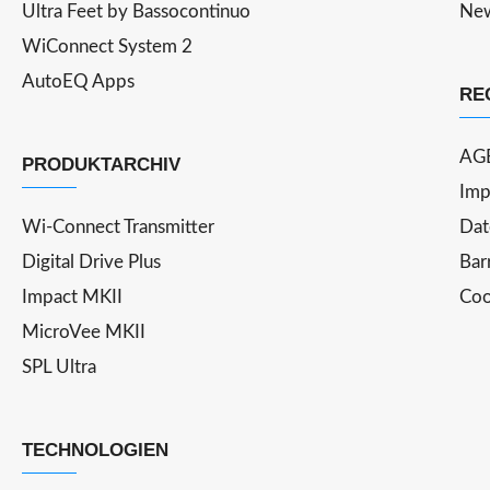
Ultra Feet by Bassocontinuo
Ne
WiConnect System 2
AutoEQ Apps
RE
AG
PRODUKTARCHIV
Imp
Wi-Connect Transmitter
Dat
Digital Drive Plus
Bar
Impact MKII
Coo
MicroVee MKII
SPL Ultra
TECHNOLOGIEN