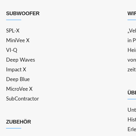
SUBWOOFER
WI
SPL-X
„Ve
MiniVee X
in 
VI-Q
Hei
Deep Waves
von
Impact X
zei
Deep Blue
MicroVee X
ÜB
SubContractor
Unt
His
ZUBEHÖR
Erl