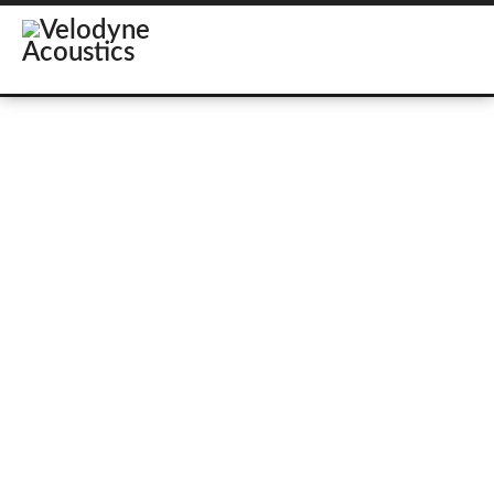
Alle Subwoofer
Händler finden
Subwoofer von Velod
Bass, nur besser!
Subwoofer von Velodyne Acoustics kauft man nicht einfach f
Endstufen, langhubiger Treiber und intelligenter DSP-Techn
hauseigener Technik, die Verzerrungen aktiv minimiert und
ausgeklügelte Raumeinmessungen, mit denen sich die Subw